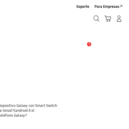
Soporte
Para Empresas
Búsqueda
Carrito
Iniciar sesión/Sign-Up
Búsqueda
3
Alerta
dispositivo Galaxy con Smart Switch
a Gmail?(android 4.x)
 teléfono Galaxy?