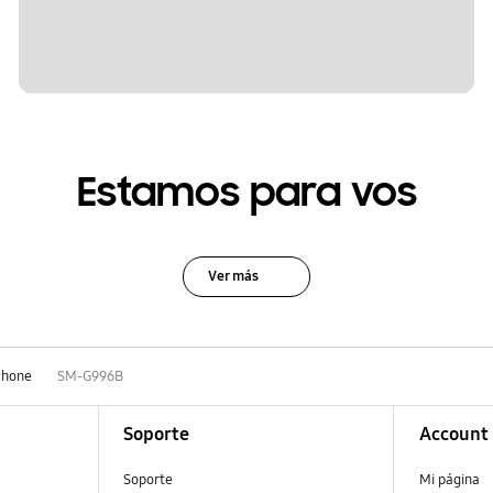
Estamos para vos
Ver más
Phone
SM-G996B
Soporte
Account
Soporte
Mi página