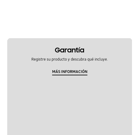
Hardware
Kies/Smart Switch PC
Llamada y contactos
Mensaje
Garantía
Multimedia
Registre su producto y descubra qué incluye.
Red y WiFi
MÁS INFORMACIÓN
Redes Sociales
Samsung Apps