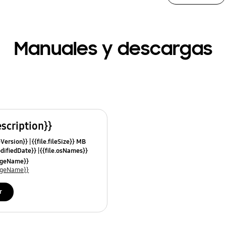
Manuales y descargas
escription}}
leVersion}}
{{file.fileSize}} MB
odifiedDate}}
{{file.osNames}}
uageName}}
uageName}}
r