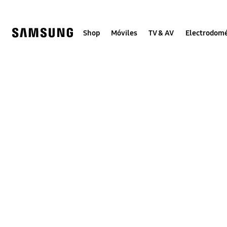
Skip
to
content
Shop
Móviles
TV & AV
Electrodomé