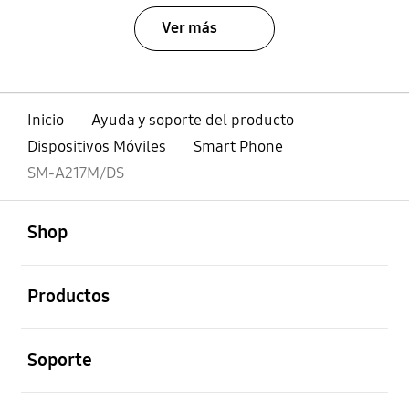
Ver más
Inicio
Ayuda y soporte del producto
Dispositivos Móviles
Smart Phone
SM-A217M/DS
abierto
Footer Navigation
Shop
abierto
Productos
abierto
Soporte
abierto