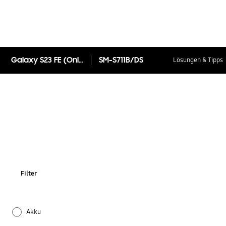
Galaxy S23 FE (Online Exclusive)
SM-S711B/DS
Lösungen & Tipps
Filter
Akku