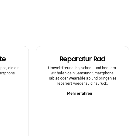
te
Reparatur Rad
ps, die dir
Umweltfreundlich, schnell und bequem.
martphone
Wir holen dein Samsung Smartphone,
Tablet oder Wearable ab und bringen es
repariert wieder zu dir zurück.
Mehr erfahren