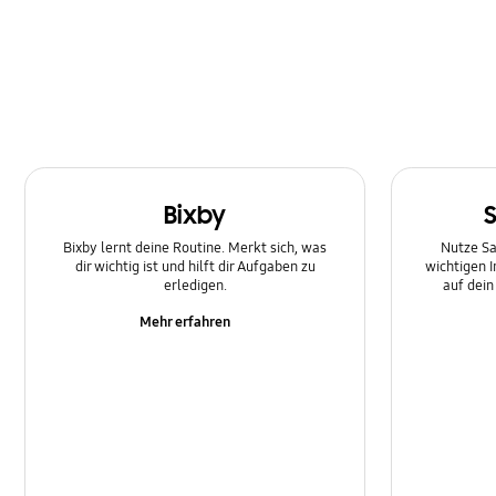
Multimedia
Nachricht
Netzwerk und WLAN
SNS
Bixby
Samsung Apps
Bixby lernt deine Routine. Merkt sich, was
Nutze Sa
Software-Upgrade
dir wichtig ist und hilft dir Aufgaben zu
wichtigen 
erledigen.
auf dei
Sperre
Mehr erfahren
Stromversorgung