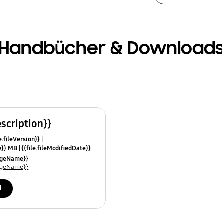
Handbücher & Download
escription}}
e.fileVersion}}
ze}} MB
{{file.fileModifiedDate}}
mes}}
uageName}}
uageName}}
d