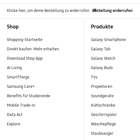
Klicke hier, um deine Bestellung zu widerrufen
Bestellung widerrufen
Footer Navigation
Shop
Produkte
Shopping-Startseite
Galaxy Smartphone
Direkt kaufen. Mehr erhalten.
Galaxy Tab
Download Shop App
Galaxy Watch
AI Living
Galaxy Buds
SmartThings
TVs
Samsung Care+
Projektoren
Benefits für Studierende
Soundgeräte
Mobile Trade-in
Kühlschränke
Data Act
Geschirrspüler
Explore
Wäschepflege
Staubsauger