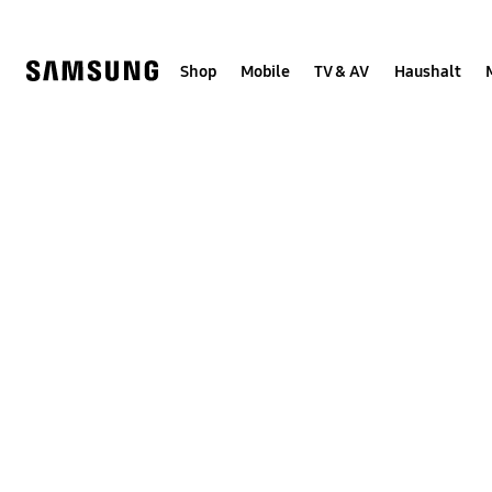
Skip
Skip
to
to
content
accessibility
help
Shop
Mobile
TV & AV
Haushalt