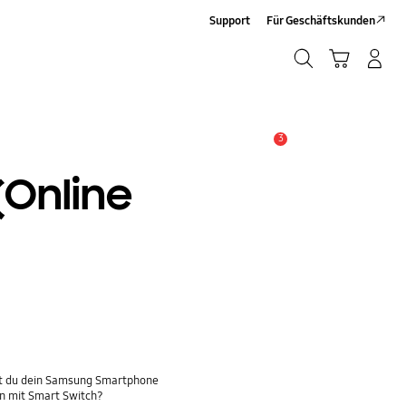
Support
Für Geschäftskunden
Suchen
Warenkorb
Anmelden/Sign-Up
Suchen
3
Wichtiger Hinweis
(Online
t du dein Samsung Smartphone
n mit Smart Switch?