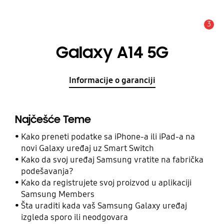
3
Upozorenje
Galaxy A14 5G
Informacije o garanciji
Najčešće Teme
Kako preneti podatke sa iPhone-a ili iPad-a na
novi Galaxy uređaj uz Smart Switch
Kako da svoj uređaj Samsung vratite na fabrička
podešavanja?
Kako da registrujete svoj proizvod u aplikaciji
Samsung Members
Šta uraditi kada vaš Samsung Galaxy uređaj
izgleda sporo ili neodgovara