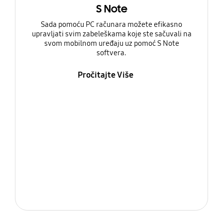
S Note
Sada pomoću PC računara možete efikasno
upravljati svim zabeleškama koje ste sačuvali na
svom mobilnom uređaju uz pomoć S Note
softvera.
Pročitajte Više