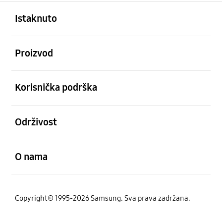
Otvori
Footer Navigation
Istaknuto
Otvori
Proizvod
Otvori
Korisnička podrška
Otvori
Održivost
Otvori
O nama
Copyright© 1995-2026 Samsung. Sva prava zadržana.