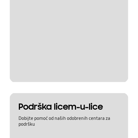
Podrška licem-u-lice
Dobijte pomoć od naših odobrenih centara za
podršku