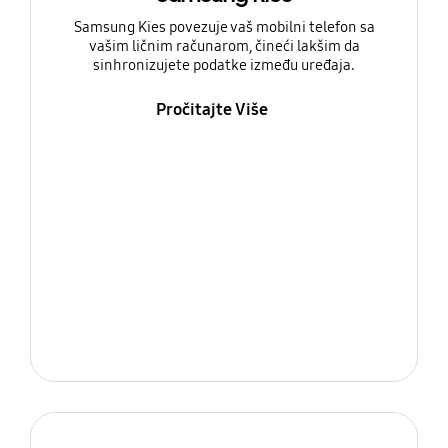
Samsung Kies povezuje vaš mobilni telefon sa
vašim ličnim računarom, čineći lakšim da
sinhronizujete podatke između uređaja.
Pročitajte Više