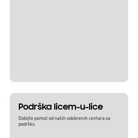
Podrška licem-u-lice
Dobijte pomoć od naših odobrenih centara za
podršku