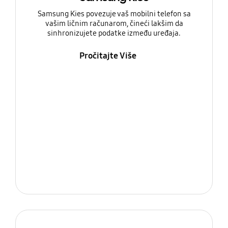
Samsung Kies povezuje vaš mobilni telefon sa
vašim ličnim računarom, čineći lakšim da
sinhronizujete podatke između uređaja.
Pročitajte Više