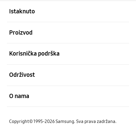
Otvori
Footer Navigation
Istaknuto
Otvori
Proizvod
Otvori
Korisnička podrška
Otvori
Održivost
Otvori
O nama
Copyright© 1995-2026 Samsung. Sva prava zadržana.