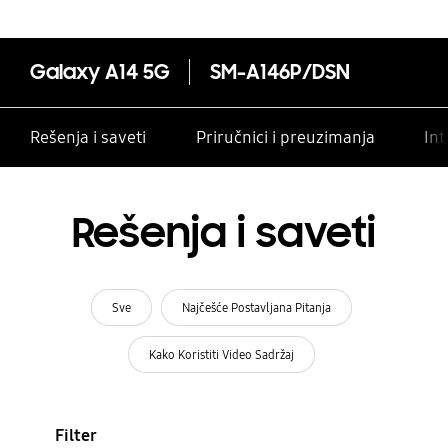
Galaxy A14 5G
SM-A146P/DSN
Rešenja i saveti
Priručnici i preuzimanja
Int
Rešenja i saveti
Sve
Najčešće Postavljana Pitanja
Kako Koristiti Video Sadržaj
Filter