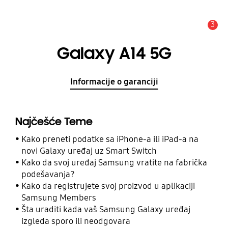
3
Upozorenje
Galaxy A14 5G
Informacije o garanciji
Najčešće Teme
Kako preneti podatke sa iPhone-a ili iPad-a na
novi Galaxy uređaj uz Smart Switch
Kako da svoj uređaj Samsung vratite na fabrička
podešavanja?
Kako da registrujete svoj proizvod u aplikaciji
Samsung Members
Šta uraditi kada vaš Samsung Galaxy uređaj
izgleda sporo ili neodgovara