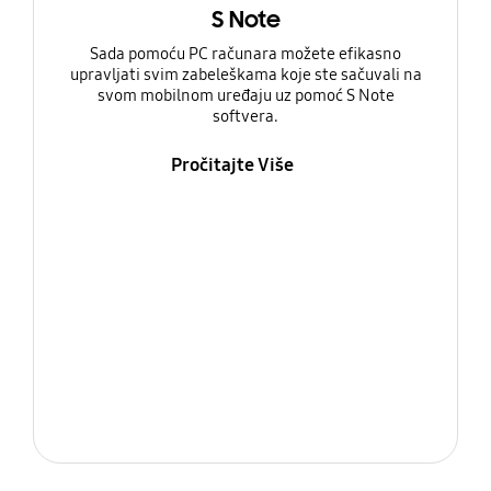
S Note
Sada pomoću PC računara možete efikasno
upravljati svim zabeleškama koje ste sačuvali na
svom mobilnom uređaju uz pomoć S Note
softvera.
Pročitajte Više