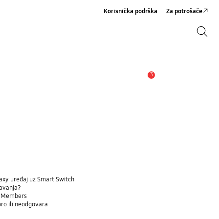
Korisnička podrška
Za potrošače
Pretraga
Pretraga
3
Upozorenje
laxy uređaj uz Smart Switch
šavanja?
ng Members
ro ili neodgovara