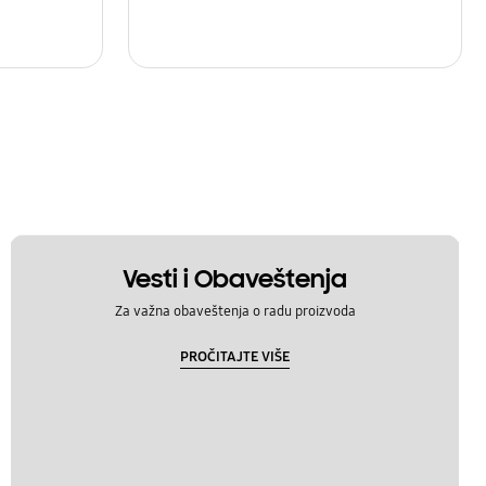
Vesti i Obaveštenja
Za važna obaveštenja o radu proizvoda
PROČITAJTE VIŠE