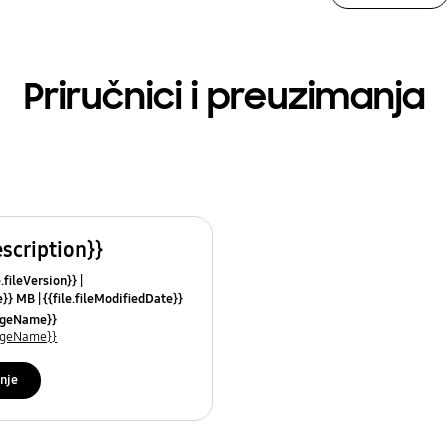
Priručnici i preuzimanja
escription}}
e.fileVersion}}
ze}} MB
{{file.fileModifiedDate}}
mes}}
uageName}}
uageName}}
nje