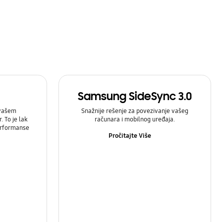
Samsung SideSync 3.0
 vašem
Snažnije rešenje za povezivanje vašeg
 To je lak
računara i mobilnog uređaja.
prformanse
Pročitajte Više