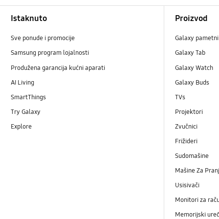
Footer Navigation
Istaknuto
Proizvod
Sve ponude i promocije
Galaxy pametni 
Samsung program lojalnosti
Galaxy Tab
Produžena garancija kućni aparati
Galaxy Watch
AI Living
Galaxy Buds
SmartThings
TVs
Try Galaxy
Projektori
Explore
Zvučnici
Frižideri
Sudomašine
Mašine Za Pranj
Usisivači
Monitori za rač
Memorijski uređ