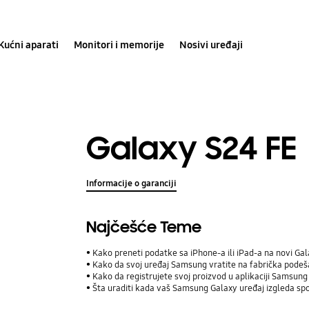
Kućni aparati
Monitori i memorije
Nosivi uređaji
Galaxy S24 FE
Informacije o garanciji
Najčešće Teme
Kako preneti podatke sa iPhone-a ili iPad-a na novi Ga
Kako da svoj uređaj Samsung vratite na fabrička pode
Kako da registrujete svoj proizvod u aplikaciji Samsu
Šta uraditi kada vaš Samsung Galaxy uređaj izgleda spo