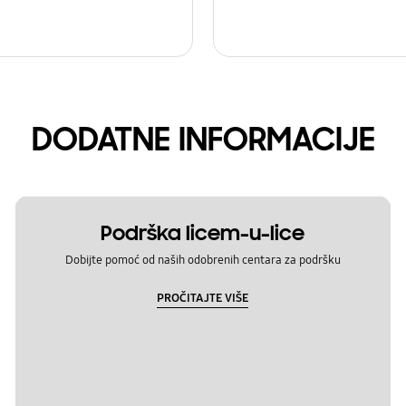
DODATNE INFORMACIJE
Podrška licem-u-lice
Dobijte pomoć od naših odobrenih centara za podršku
PROČITAJTE VIŠE