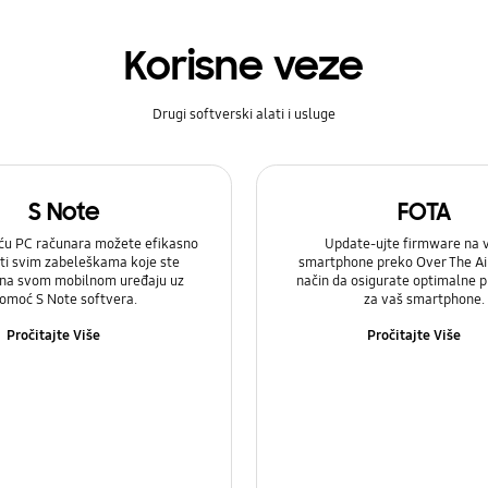
Korisne veze
Drugi softverski alati i usluge
S Note
FOTA
u PC računara možete efikasno
Update-ujte firmware na
ti svim zabeleškama koje ste
smartphone preko Over The Air.
 na svom mobilnom uređaju uz
način da osigurate optimalne 
omoć S Note softvera.
za vaš smartphone.
Pročitajte Više
Pročitajte Više