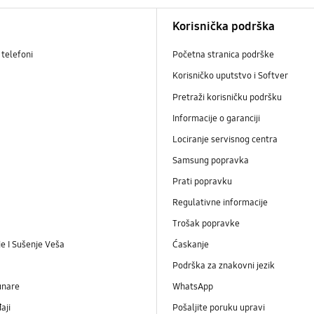
Korisnička podrška
telefoni
Početna stranica podrške
Korisničko uputstvo i Softver
Pretraži korisničku podršku
Informacije o garanciji
Lociranje servisnog centra
Samsung popravka
Prati popravku
Regulativne informacije
Trošak popravke
e I Sušenje Veša
Ćaskanje
Podrška za znakovni jezik
unare
WhatsApp
aji
Pošaljite poruku upravi