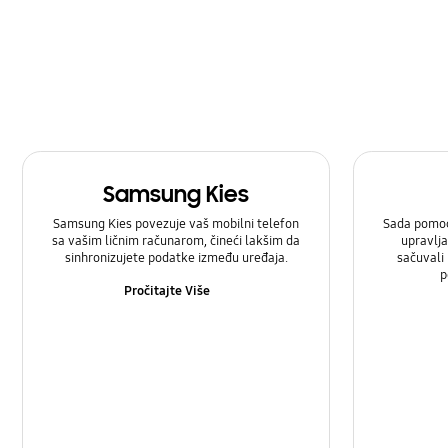
baterija
hardver
kamera
multimedijalni
Samsung Kies
poruka
Samsung Kies povezuje vaš mobilni telefon
Sada pomoć
snaga
sa vašim ličnim računarom, čineći lakšim da
upravlja
sinhronizujete podatke između uređaja.
sačuvali
p
zaključati
Pročitajte Više