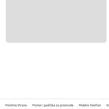
Početna Strana
Pomoć i podrška za proizvode
Mobilni Telefoni
S