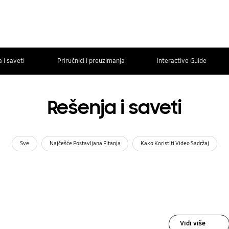
 i saveti
Priručnici i preuzimanja
Interactive Guide
Rešenja i saveti
Sve
Najčešće Postavljana Pitanja
Kako Koristiti Video Sadržaj
Vidi više