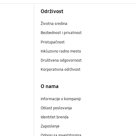
Održivost
Životna sredina
Bezbednost i privatnost
Pristupačnost
Inkluzivno radno mesto
Društvena odgovornost
Korporativna održivost
O nama
Informacije o kompaniji
Oblast poslovanja
Identitet brenda
Zaposlenje
Odnosi sa investitorima