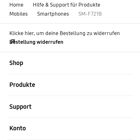
Home
Hilfe & Support für Produkte
Mobiles
Smartphones
SM-F721B
Klicke hier, um deine Bestellung zu widerrufen
Bestellung widerrufen
öffnen
Footer Navigation
Shop
öffnen
Produkte
öffnen
Support
öffnen
Konto
öffnen