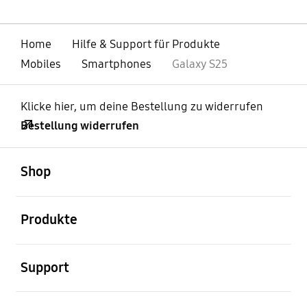
Home
Hilfe & Support für Produkte
Mobiles
Smartphones
Galaxy S25
Klicke hier, um deine Bestellung zu widerrufen
Bestellung widerrufen
öffnen
Footer Navigation
Shop
öffnen
Produkte
öffnen
Support
öffnen