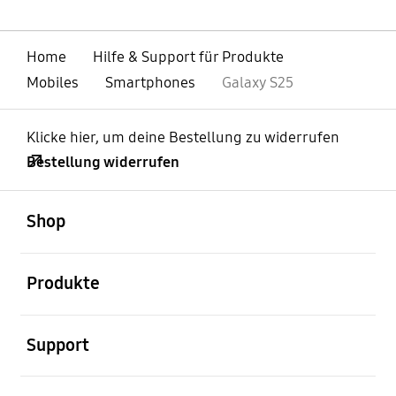
Home
Hilfe & Support für Produkte
Mobiles
Smartphones
Galaxy S25
Klicke hier, um deine Bestellung zu widerrufen
Bestellung widerrufen
öffnen
Footer Navigation
Shop
öffnen
Produkte
öffnen
Support
öffnen