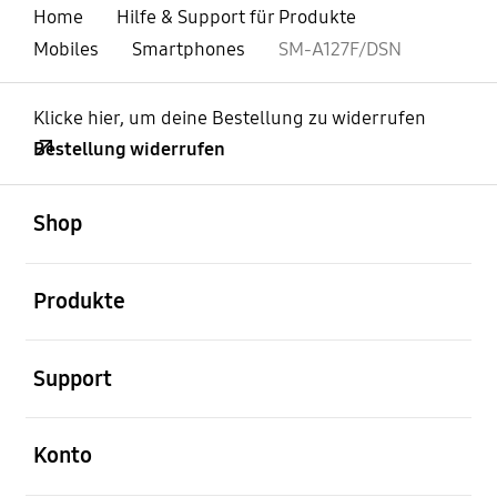
Home
Hilfe & Support für Produkte
Mobiles
Smartphones
SM-A127F/DSN
Klicke hier, um deine Bestellung zu widerrufen
Bestellung widerrufen
öffnen
Footer Navigation
Shop
öffnen
Produkte
öffnen
Support
öffnen
Konto
öffnen