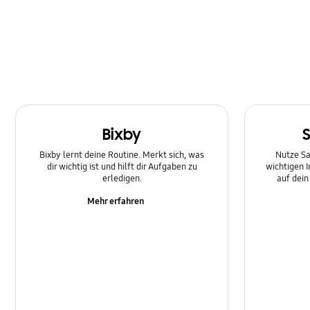
Multimedia
Nachricht
Netzwerk und WLAN
SNS
Bixby
Samsung Apps
Bixby lernt deine Routine. Merkt sich, was
Nutze Sa
Software-Upgrade
dir wichtig ist und hilft dir Aufgaben zu
wichtigen 
erledigen.
auf dei
Sperre
Mehr erfahren
Stromversorgung