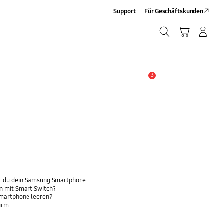
Support
Für Geschäftskunden
Suchen
Warenkorb
Anmelden/Sign-Up
Suchen
3
Wichtiger Hinweis
t du dein Samsung Smartphone
n mit Smart Switch?
Smartphone leeren?
hirm