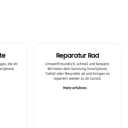
te
Reparatur Rad
ps, die dir
Umweltfreundlich, schnell und bequem.
martphone
Wir holen dein Samsung Smartphone,
Tablet oder Wearable ab und bringen es
repariert wieder zu dir zurück.
Mehr erfahren