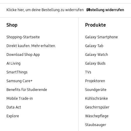
Klicke hier, um deine Bestellung zu widerrufen
Bestellung widerrufen
Footer Navigation
Shop
Produkte
Shopping-Startseite
Galaxy Smartphone
Direkt kaufen. Mehr erhalten.
Galaxy Tab
Download Shop App
Galaxy Watch
AI Living
Galaxy Buds
SmartThings
TVs
Samsung Care+
Projektoren
Benefits für Studierende
Soundgeräte
Mobile Trade-in
Kühlschränke
Data Act
Geschirrspüler
Explore
Wäschepflege
Staubsauger