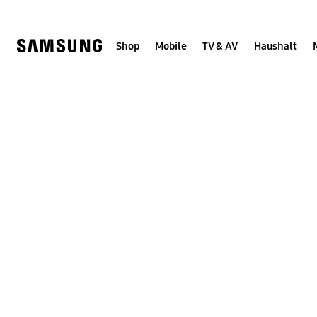
Skip
Skip
to
to
content
accessibility
help
Shop
Mobile
TV & AV
Haushalt