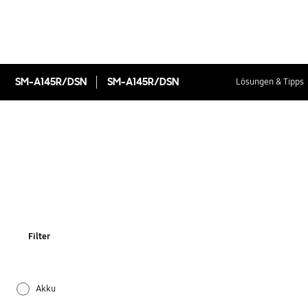
SM-A145R/DSN
SM-A145R/DSN
Lösungen & Tipps
Filter
Akku