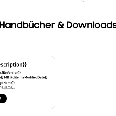
Handbücher & Download
escription}}
e.fileVersion}}
ze}} MB
{{file.fileModifiedDate}}
mes}}
uageName}}
uageName}}
d