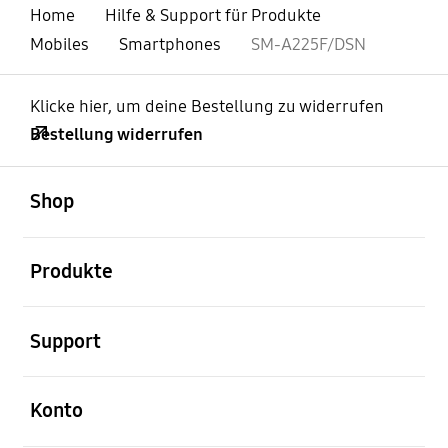
Home
Hilfe & Support für Produkte
Mobiles
Smartphones
SM-A225F/DSN
Klicke hier, um deine Bestellung zu widerrufen
Bestellung widerrufen
öffnen
Footer Navigation
Shop
öffnen
Produkte
öffnen
Support
öffnen
Konto
öffnen