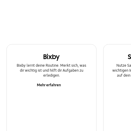
Multimedia
Nachricht
Netzwerk und WLAN
SNS
Bixby
Samsung Apps
Bixby lernt deine Routine. Merkt sich, was
Nutze Sa
Software-Upgrade
dir wichtig ist und hilft dir Aufgaben zu
wichtigen 
erledigen.
auf dei
Sperre
Mehr erfahren
Stromversorgung