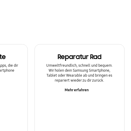
te
Reparatur Rad
ps, die dir
Umweltfreundlich, schnell und bequem.
martphone
Wir holen dein Samsung Smartphone,
Tablet oder Wearable ab und bringen es
repariert wieder zu dir zurück.
Mehr erfahren