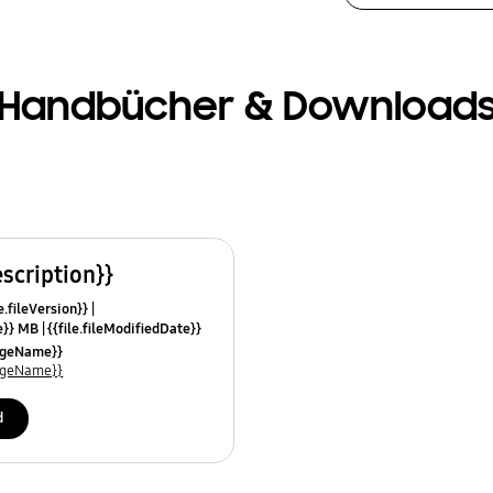
Handbücher & Download
escription}}
e.fileVersion}}
ze}} MB
{{file.fileModifiedDate}}
mes}}
uageName}}
uageName}}
d