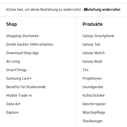
Klicke hier, um deine Bestellung zu widerrufen
Bestellung widerrufen
Footer Navigation
Shop
Produkte
Shopping-Startseite
Galaxy Smartphone
Direkt kaufen. Mehr erhalten.
Galaxy Tab
Download Shop App
Galaxy Watch
AI Living
Galaxy Buds
SmartThings
TVs
Samsung Care+
Projektoren
Benefits für Studierende
Soundgeräte
Mobile Trade-in
Kühlschränke
Data Act
Geschirrspüler
Explore
Wäschepflege
Staubsauger