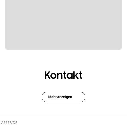
Kontakt
Mehr anzeigen
-A525F/DS