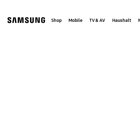
Skip
Skip
to
to
content
accessibility
help
Shop
Mobile
TV & AV
Haushalt