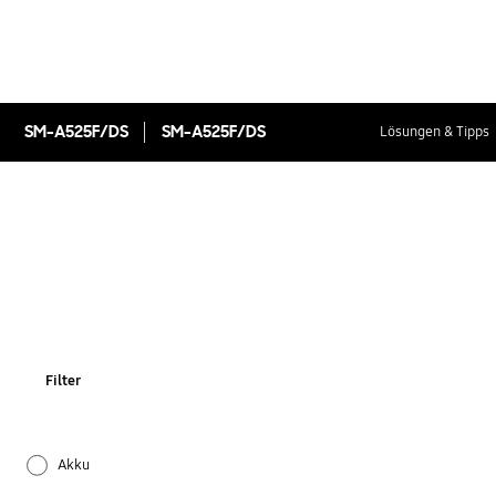
SM-A525F/DS
SM-A525F/DS
Lösungen & Tipps
Filter
Akku