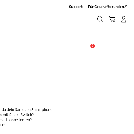
Support
Für Geschäftskunden
Suchen
Warenkorb
Anmelden/Sign-Up
Suchen
3
Wichtiger Hinweis
t du dein Samsung Smartphone
n mit Smart Switch?
Smartphone leeren?
hirm