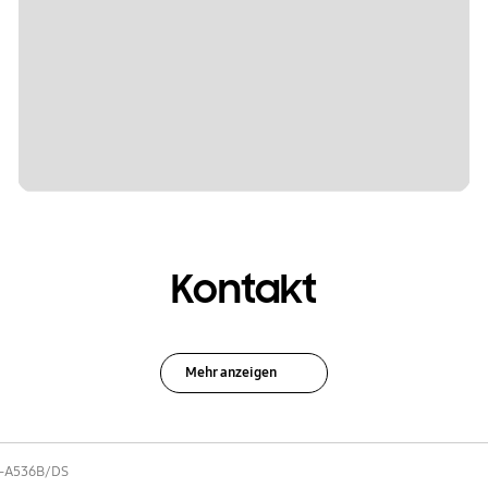
Kontakt
Mehr anzeigen
-A536B/DS