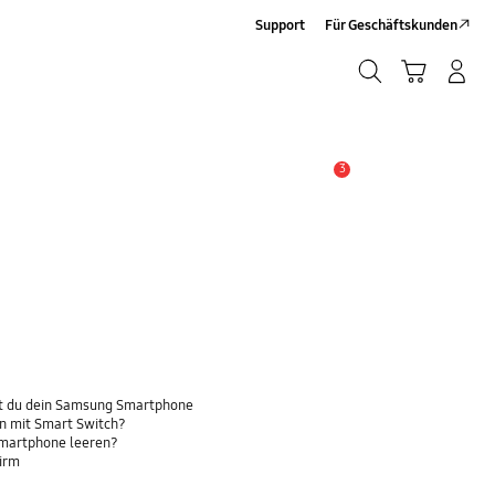
Support
Für Geschäftskunden
Suchen
Warenkorb
Anmelden/Sign-Up
Suchen
3
Wichtiger Hinweis
t du dein Samsung Smartphone
n mit Smart Switch?
Smartphone leeren?
hirm