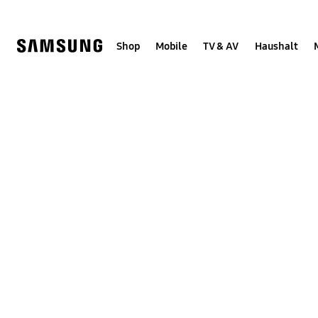
Skip
Skip
to
to
content
accessibility
help
Shop
Mobile
TV & AV
Haushalt