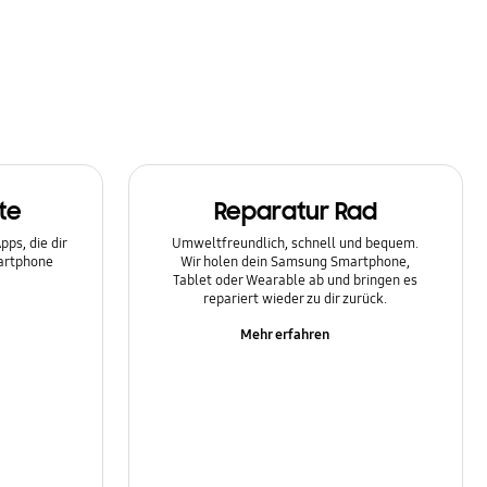
te
Reparatur Rad
ps, die dir
Umweltfreundlich, schnell und bequem.
martphone
Wir holen dein Samsung Smartphone,
Tablet oder Wearable ab und bringen es
repariert wieder zu dir zurück.
Mehr erfahren