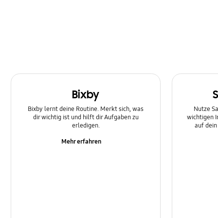
Multimedia
Nachricht
Netzwerk und WLAN
SNS
Bixby
Samsung Apps
Bixby lernt deine Routine. Merkt sich, was
Nutze Sa
Software-Upgrade
dir wichtig ist und hilft dir Aufgaben zu
wichtigen 
erledigen.
auf dei
Sperre
Mehr erfahren
Stromversorgung