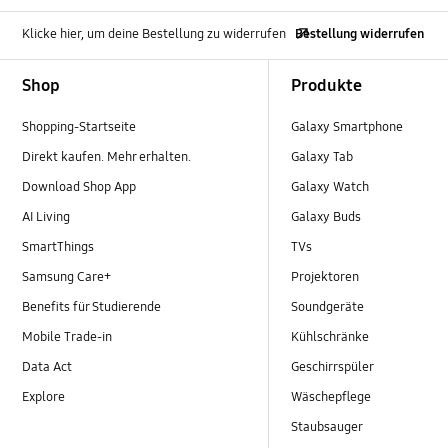
Klicke hier, um deine Bestellung zu widerrufen
Bestellung widerrufen
Footer Navigation
Shop
Produkte
Shopping-Startseite
Galaxy Smartphone
Direkt kaufen. Mehr erhalten.
Galaxy Tab
Download Shop App
Galaxy Watch
AI Living
Galaxy Buds
SmartThings
TVs
Samsung Care+
Projektoren
Benefits für Studierende
Soundgeräte
Mobile Trade-in
Kühlschränke
Data Act
Geschirrspüler
Explore
Wäschepflege
Staubsauger