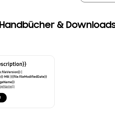
Handbücher & Download
escription}}
e.fileVersion}}
ze}} MB
{{file.fileModifiedDate}}
mes}}
uageName}}
uageName}}
d