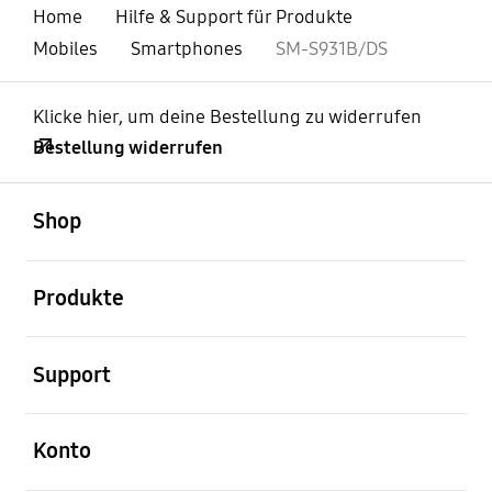
Home
Hilfe & Support für Produkte
Mobiles
Smartphones
SM-S931B/DS
Klicke hier, um deine Bestellung zu widerrufen
Bestellung widerrufen
öffnen
Footer Navigation
Shop
öffnen
Produkte
öffnen
Support
öffnen
Konto
öffnen