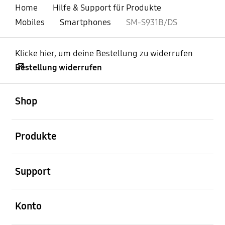
Home
Hilfe & Support für Produkte
Mobiles
Smartphones
SM-S931B/DS
Klicke hier, um deine Bestellung zu widerrufen
Bestellung widerrufen
öffnen
Footer Navigation
Shop
öffnen
Produkte
öffnen
Support
öffnen
Konto
öffnen