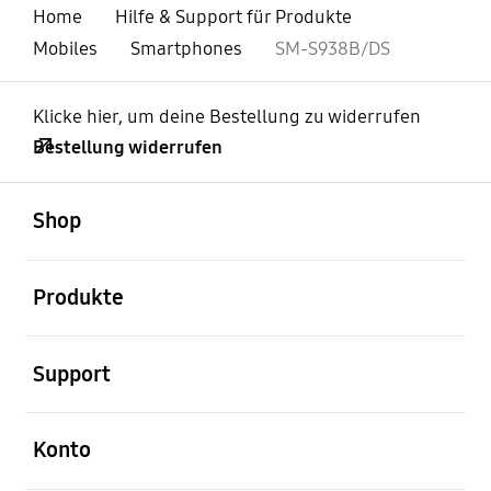
Home
Hilfe & Support für Produkte
Mobiles
Smartphones
SM-S938B/DS
Klicke hier, um deine Bestellung zu widerrufen
Bestellung widerrufen
öffnen
Footer Navigation
Shop
öffnen
Produkte
öffnen
Support
öffnen
Konto
öffnen