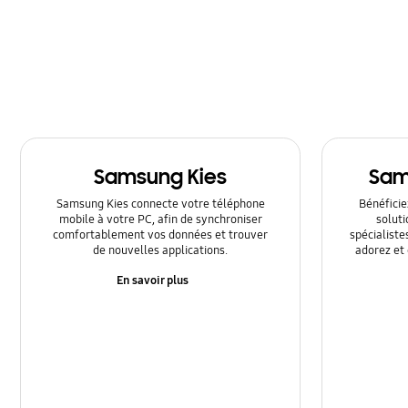
Multimedia
Réglages
Réseau et WIFI
SNS
Samsung Kies
Sam
Samsung Apps
Samsung Kies connecte votre téléphone
Bénéficiez
Sauvegarde et Réinitialisation (restauration)
mobile à votre PC, afin de synchroniser
solut
comfortablement vos données et trouver
spécialiste
de nouvelles applications.
adorez et 
Utilisation
En savoir plus
Vérouillage