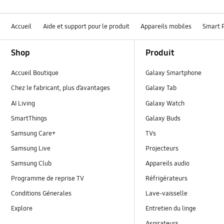
Accueil
Aide et support pour le produit
Appareils mobiles
Smart 
Footer Navigation
Shop
Produit
Accueil Boutique
Galaxy Smartphone
Chez le fabricant, plus d’avantages
Galaxy Tab
AI Living
Galaxy Watch
SmartThings
Galaxy Buds
Samsung Care+
TVs
Samsung Live
Projecteurs
Samsung Club
Appareils audio
Programme de reprise TV
Réfrigérateurs
Conditions Génerales
Lave-vaisselle
Explore
Entretien du linge
Aspirateurs