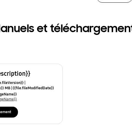
anuels et téléchargemen
escription}}
e.fileVersion}}
ze}} MB
{{file.fileModifiedDate}}
mes}}
uageName}}
uageName}}
gement