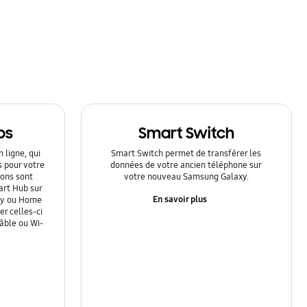
ps
Smart Switch
 ligne, qui
Smart Switch permet de transférer les
s pour votre
données de votre ancien téléphone sur
ions sont
votre nouveau Samsung Galaxy.
art Hub sur
En savoir plus
Ray ou Home
r celles-ci
câble ou Wi-