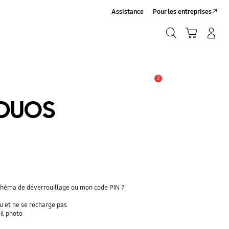
Assistance
Pour les entreprises
Rechercher
Panier
Connexion/Inscription
Rechercher
3
Alerte
 DUOS
chéma de déverrouillage ou mon code PIN ?
u et ne se recharge pas
il photo