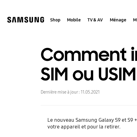
Skip
to
content
Shop
Mobile
TV & AV
Ménage
M
Comment ins
SIM ou USI
Dernière mise à jour :
11.05.2021
Le nouveau Samsung Galaxy S9 et S9 + 
votre appareil et pour la retirer.