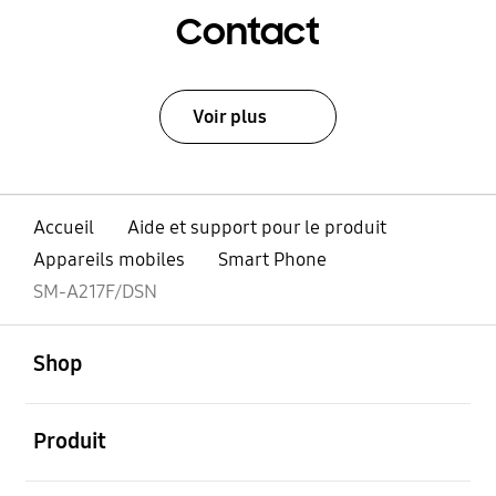
Contact
Voir plus
Accueil
Aide et support pour le produit
Appareils mobiles
Smart Phone
SM-A217F/DSN
ouvert
Footer Navigation
Shop
ouvert
Produit
ouvert