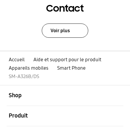
Contact
Voir plus
Accueil
Aide et support pour le produit
Appareils mobiles
Smart Phone
SM-A326B/DS
ouvert
Footer Navigation
Shop
ouvert
Produit
ouvert