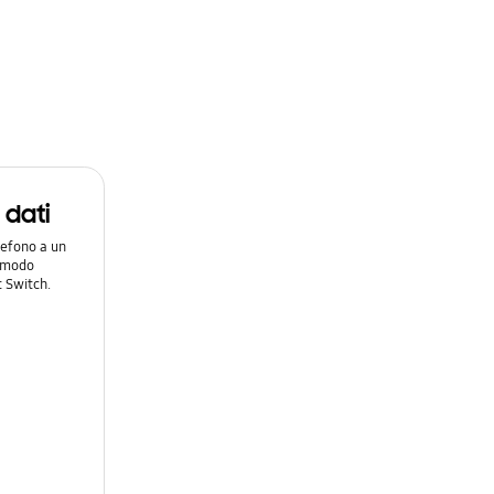
i dati
lefono a un
n modo
 Switch.