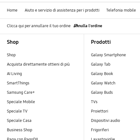
Home
Aiuto e servizio di assistenza per i prodotti
Telefonia mobile
Clicca qui per annullare il tuo ordine
Annulla l'ordine
Footer Navigation
Shop
Prodotti
Shop
Galaxy Smartphone
Acquista direttamente ottieni di più
Galaxy Tab
AI Living
Galaxy Book
SmartThings
Galaxy Watch
Samsung Care+
Galaxy Buds
Speciale Mobile
TVs
Speciale TV
Proiettori
Speciale Casa
Dispositivi audio
Business Shop
Frigoriferi
Paga con PagoDIL
Lavastoviglie