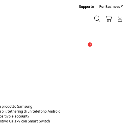
Supporto
For Business
Ricerca
Carrello
Accedi/Registrati
Ricerca
3
Avviso
 un prodotto Samsung
 o il tethering di un telefono Android
positivo e account?
sitivo Galaxy con Smart Switch