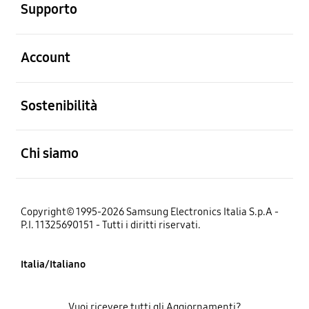
Supporto
Aperto
Account
Aperto
Sostenibilità
Aperto
Chi siamo
Copyright© 1995-2026 Samsung Electronics Italia S.p.A -
P.I. 11325690151 - Tutti i diritti riservati.
Italia/Italiano
Vuoi ricevere tutti gli Aggiornamenti?