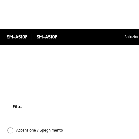
SM-A510F
SM-A510F
Soluzion
Filtra
Accensione / Spegnimento