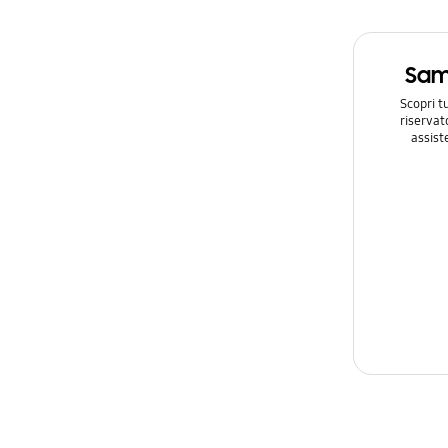
Sam
Scopri t
riservat
assist