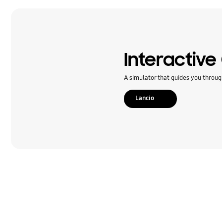
Hardware
Impostazioni
Problemi Audio
Interactive
Prodotto bloccato
A simulator that guides you throug
Samsung Apps
Lancio
Social Network