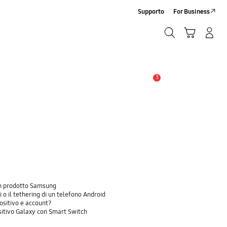
Supporto
For Business
Ricerca
Carrello
Accedi/Registrati
Ricerca
3
Avviso
 un prodotto Samsung
 o il tethering di un telefono Android
positivo e account?
sitivo Galaxy con Smart Switch