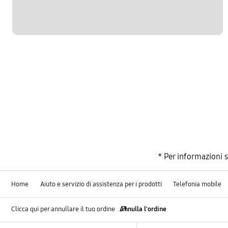
* Per informazioni 
Home
Aiuto e servizio di assistenza per i prodotti
Telefonia mobile
Clicca qui per annullare il tuo ordine
Annulla l'ordine
Footer Navigation