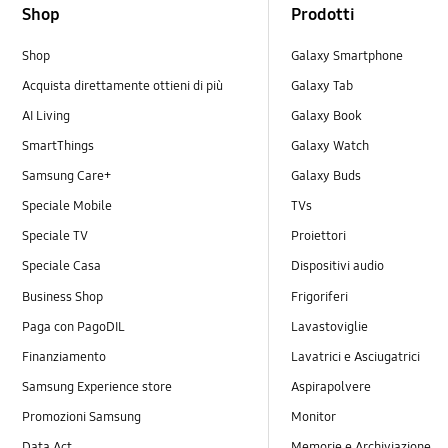
Shop
Prodotti
Shop
Galaxy Smartphone
Acquista direttamente ottieni di più
Galaxy Tab
AI Living
Galaxy Book
SmartThings
Galaxy Watch
Samsung Care+
Galaxy Buds
Speciale Mobile
TVs
Speciale TV
Proiettori
Speciale Casa
Dispositivi audio
Business Shop
Frigoriferi
Paga con PagoDIL
Lavastoviglie
Finanziamento
Lavatrici e Asciugatrici
Samsung Experience store
Aspirapolvere
Promozioni Samsung
Monitor
Data Act
Memorie e Archiviazione