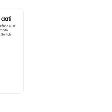
i dati
lefono a un
n modo
 Switch.