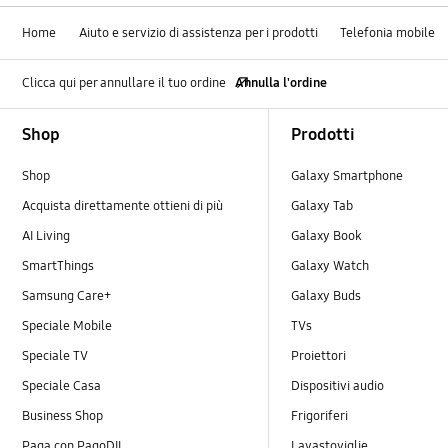
Home
Aiuto e servizio di assistenza per i prodotti
Telefonia mobile
Clicca qui per annullare il tuo ordine
Annulla l'ordine
Footer Navigation
Shop
Prodotti
Shop
Galaxy Smartphone
Acquista direttamente ottieni di più
Galaxy Tab
AI Living
Galaxy Book
SmartThings
Galaxy Watch
Samsung Care+
Galaxy Buds
Speciale Mobile
TVs
Speciale TV
Proiettori
Speciale Casa
Dispositivi audio
Business Shop
Frigoriferi
Paga con PagoDIL
Lavastoviglie