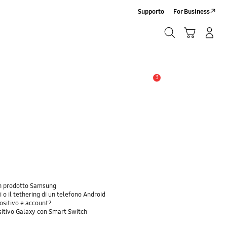
Supporto
For Business
Ricerca
Carrello
Accedi/Registrati
Ricerca
3
Avviso
 un prodotto Samsung
 o il tethering di un telefono Android
positivo e account?
sitivo Galaxy con Smart Switch