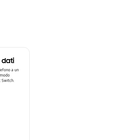
i dati
lefono a un
n modo
 Switch.