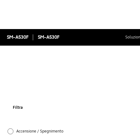
SM-A530F
SM-A530F
Soluzion
Filtra
Accensione / Spegnimento