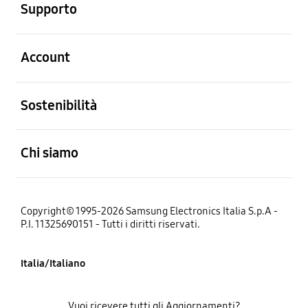
Supporto
Aperto
Account
Aperto
Sostenibilità
Aperto
Chi siamo
Copyright© 1995-2026 Samsung Electronics Italia S.p.A -
P.I. 11325690151 - Tutti i diritti riservati.
Italia/Italiano
Vuoi ricevere tutti gli Aggiornamenti?