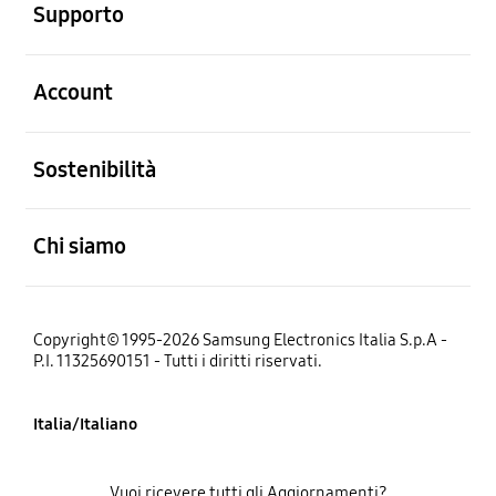
Supporto
Aperto
Account
Aperto
Sostenibilità
Aperto
Chi siamo
Copyright© 1995-2026 Samsung Electronics Italia S.p.A -
P.I. 11325690151 - Tutti i diritti riservati.
Italia/Italiano
Vuoi ricevere tutti gli Aggiornamenti?