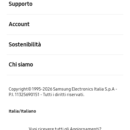
Supporto
Aperto
Account
Aperto
Sostenibilità
Aperto
Chi siamo
Copyright© 1995-2026 Samsung Electronics Italia S.p.A -
P.I. 11325690151 - Tutti i diritti riservati.
Italia/Italiano
Vuoi ricevere tutti gli Aggiornamenti?