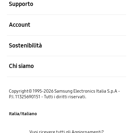
Supporto
Aperto
Account
Aperto
Sostenibilità
Aperto
Chi siamo
Copyright© 1995-2026 Samsung Electronics Italia S.p.A -
P.I. 11325690151 - Tutti i diritti riservati.
Italia/Italiano
Vuoi ricevere tutti gli Aggiornamenti?