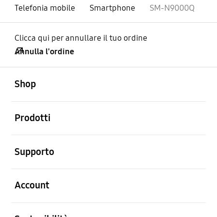
Telefonia mobile
Smartphone
SM-N9000Q
Clicca qui per annullare il tuo ordine
Annulla l'ordine
Aperto
Footer Navigation
Shop
Aperto
Prodotti
Aperto
Supporto
Aperto
Account
Aperto