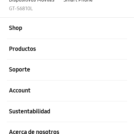
GT-S6810L
abierto
Footer Navigation
Shop
abierto
Productos
abierto
Soporte
abierto
Account
abierto
Sustentabilidad
abierto
Acerca de nosotros