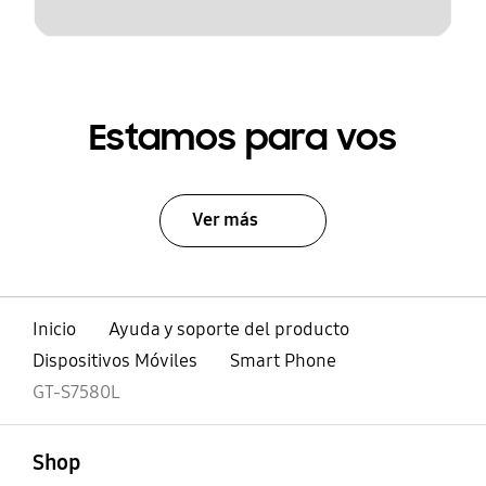
Estamos para vos
Ver más
Inicio
Ayuda y soporte del producto
Dispositivos Móviles
Smart Phone
GT-S7580L
abierto
Footer Navigation
Shop