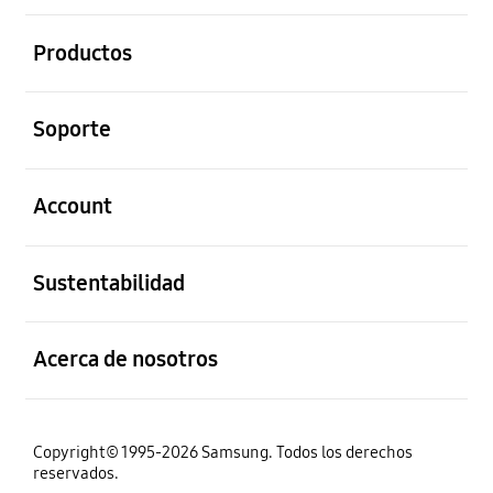
abierto
Productos
abierto
Soporte
abierto
Account
abierto
Sustentabilidad
abierto
Acerca de nosotros
Copyright© 1995-2026 Samsung. Todos los derechos
reservados.