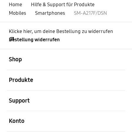
Home
Hilfe & Support für Produkte
Mobiles
Smartphones
SM-A217F/DSN
Klicke hier, um deine Bestellung zu widerrufen
Bestellung widerrufen
öffnen
Footer Navigation
Shop
öffnen
Produkte
öffnen
Support
öffnen
Konto
öffnen