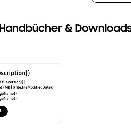
Handbücher & Download
escription}}
e.fileVersion}}
ze}} MB
{{file.fileModifiedDate}}
mes}}
uageName}}
uageName}}
d