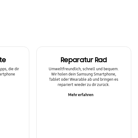
te
Reparatur Rad
ps, die dir
Umweltfreundlich, schnell und bequem.
martphone
Wir holen dein Samsung Smartphone,
Tablet oder Wearable ab und bringen es
repariert wieder zu dir zurück.
Mehr erfahren