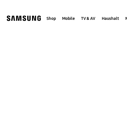
Skip
Skip
to
to
content
accessibility
help
Shop
Mobile
TV & AV
Haushalt