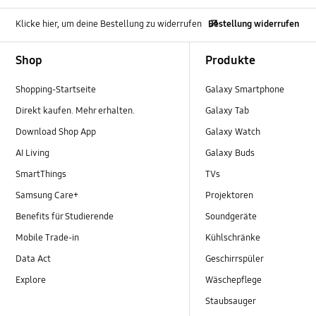
Klicke hier, um deine Bestellung zu widerrufen
Bestellung widerrufen
Footer Navigation
Shop
Produkte
Shopping-Startseite
Galaxy Smartphone
Direkt kaufen. Mehr erhalten.
Galaxy Tab
Download Shop App
Galaxy Watch
AI Living
Galaxy Buds
SmartThings
TVs
Samsung Care+
Projektoren
Benefits für Studierende
Soundgeräte
Mobile Trade-in
Kühlschränke
Data Act
Geschirrspüler
Explore
Wäschepflege
Staubsauger