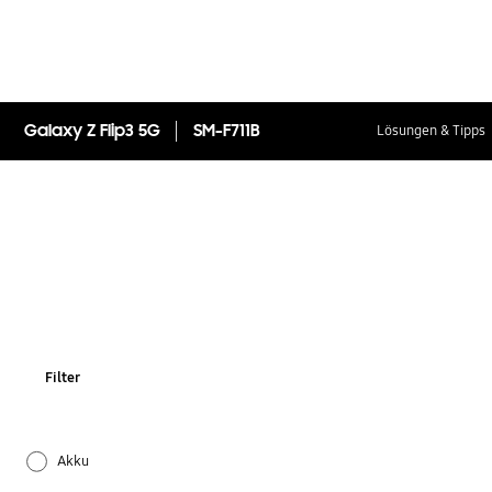
Galaxy Z Flip3 5G
SM-F711B
Lösungen & Tipps
Filter
Akku