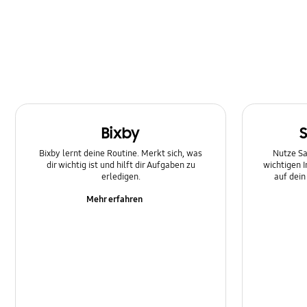
Multimedia
Nachricht
Netzwerk und WLAN
SNS
Bixby
Samsung Apps
Bixby lernt deine Routine. Merkt sich, was
Nutze Sa
Software-Upgrade
dir wichtig ist und hilft dir Aufgaben zu
wichtigen 
erledigen.
auf dei
Sperre
Mehr erfahren
Stromversorgung