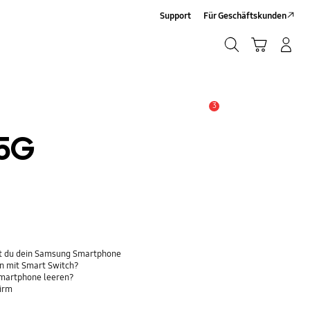
Support
Für Geschäftskunden
Suchen
Warenkorb
Anmelden/Sign-Up
Suchen
3
Wichtiger Hinweis
 5G
t du dein Samsung Smartphone
n mit Smart Switch?
Smartphone leeren?
hirm