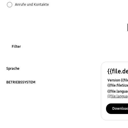
Anrufe und Kontakte
Anwendung
Audio
Backup und Datenwiederherstellung
Filter
Bedienung
Bluetooth
Sprache
{{file.d
Zum Erweitern klicken
Version {{fil
Einstellungen
BETRIEBSSYSTEM
{{file.fileSi
Zum Erweitern klicken
{{file.osNa
{{file.lang
Hardware
{{file.lang
Kamera
Downloa
Kies/Smart Switch PC