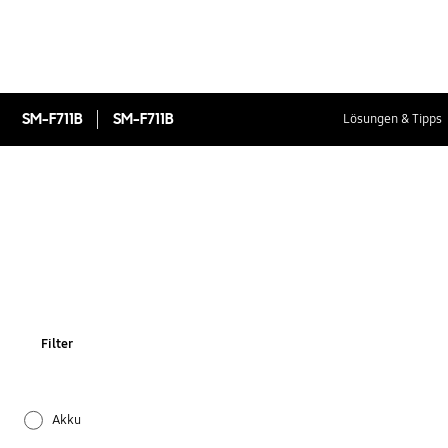
SM-F711B
SM-F711B
Lösungen & Tipps
Filter
Akku