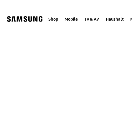
Skip
Skip
to
to
content
accessibility
help
Shop
Mobile
TV & AV
Haushalt