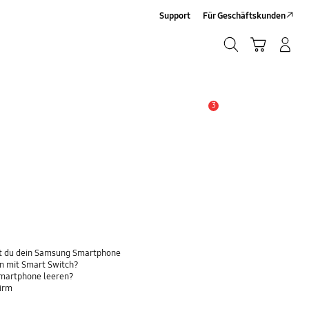
Support
Für Geschäftskunden
Suchen
Warenkorb
Anmelden/Sign-Up
Suchen
3
Wichtiger Hinweis
t du dein Samsung Smartphone
n mit Smart Switch?
Smartphone leeren?
hirm