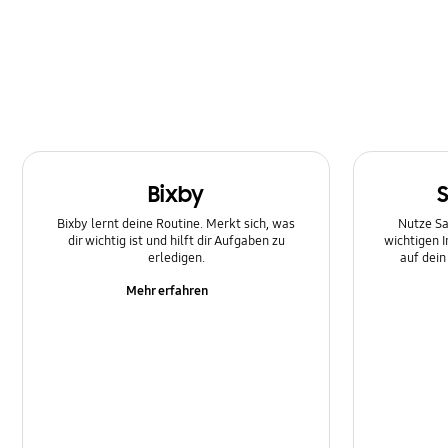
Multimedia
Nachricht
Netzwerk und WLAN
SNS
Bixby
Samsung Apps
Bixby lernt deine Routine. Merkt sich, was
Nutze Sa
Software-Upgrade
dir wichtig ist und hilft dir Aufgaben zu
wichtigen 
erledigen.
auf dei
Sperre
Mehr erfahren
Stromversorgung