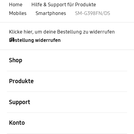
Home
Hilfe & Support für Produkte
Mobiles
Smartphones
SM-G398FN/DS
Klicke hier, um deine Bestellung zu widerrufen
Bestellung widerrufen
öffnen
Footer Navigation
Shop
öffnen
Produkte
öffnen
Support
öffnen
Konto
öffnen