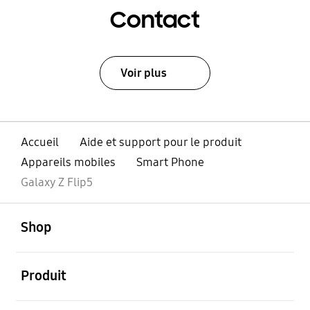
Contact
Voir plus
Accueil
Aide et support pour le produit
Appareils mobiles
Smart Phone
Galaxy Z Flip5
ouvert
Footer Navigation
Shop
ouvert
Produit
ouvert