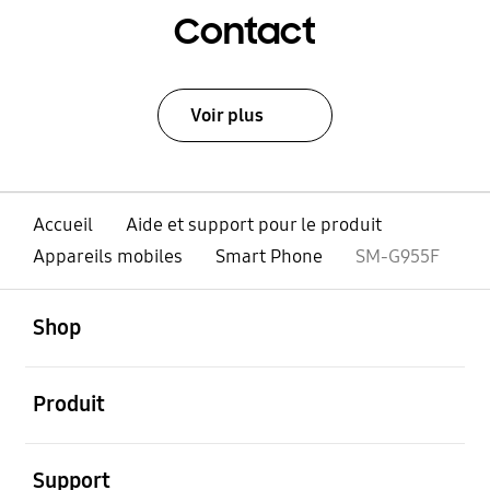
Contact
Voir plus
Accueil
Aide et support pour le produit
Appareils mobiles
Smart Phone
SM-G955F
ouvert
Footer Navigation
Shop
ouvert
Produit
ouvert
Support