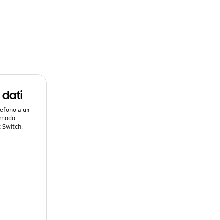
i dati
lefono a un
n modo
 Switch.