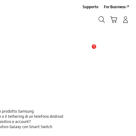
Supporto
For Business
Ricerca
Carrello
Accedi/Registrati
Ricerca
3
Avviso
 un prodotto Samsung
 o il tethering di un telefono Android
positivo e account?
sitivo Galaxy con Smart Switch