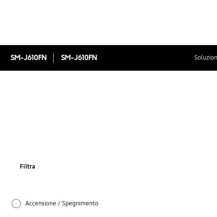
SM-J610FN
SM-J610FN
Soluzion
Filtra
Accensione / Spegnimento