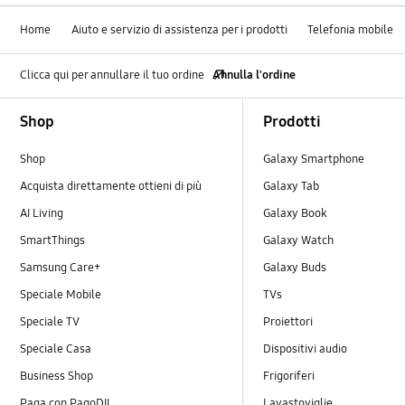
Home
Aiuto e servizio di assistenza per i prodotti
Telefonia mobile
Clicca qui per annullare il tuo ordine
Annulla l'ordine
Footer Navigation
Shop
Prodotti
Shop
Galaxy Smartphone
Acquista direttamente ottieni di più
Galaxy Tab
AI Living
Galaxy Book
SmartThings
Galaxy Watch
Samsung Care+
Galaxy Buds
Speciale Mobile
TVs
Speciale TV
Proiettori
Speciale Casa
Dispositivi audio
Business Shop
Frigoriferi
Paga con PagoDIL
Lavastoviglie