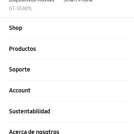
GT-S5301L
abierto
Footer Navigation
Shop
abierto
Productos
abierto
Soporte
abierto
Account
abierto
Sustentabilidad
abierto
Acerca de nosotros