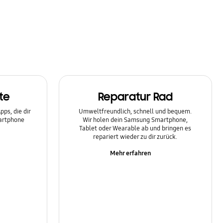
te
Reparatur Rad
ps, die dir
Umweltfreundlich, schnell und bequem.
martphone
Wir holen dein Samsung Smartphone,
Tablet oder Wearable ab und bringen es
repariert wieder zu dir zurück.
Mehr erfahren