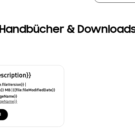
Handbücher & Download
escription}}
e.fileVersion}}
ze}} MB
{{file.fileModifiedDate}}
mes}}
uageName}}
uageName}}
d