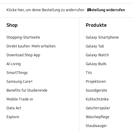
Klicke hier, um deine Bestellung zu widerrufen
Bestellung widerrufen
Footer Navigation
Shop
Produkte
Shopping-Startseite
Galaxy Smartphone
Direkt kaufen. Mehr erhalten.
Galaxy Tab
Download Shop App
Galaxy Watch
AI Living
Galaxy Buds
SmartThings
TVs
Samsung Care+
Projektoren
Benefits für Studierende
Soundgeräte
Mobile Trade-in
Kühlschränke
Data Act
Geschirrspüler
Explore
Wäschepflege
Staubsauger