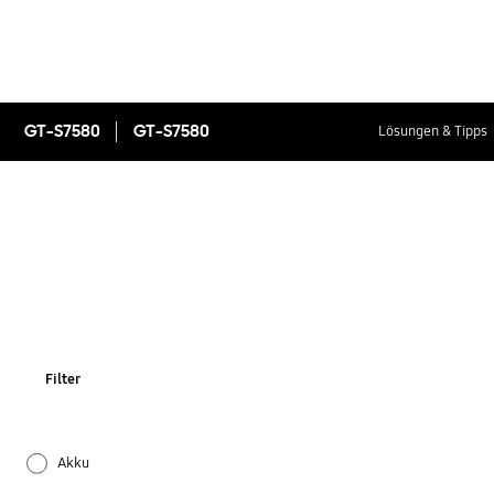
GT-S7580
GT-S7580
Lösungen & Tipps
Filter
Akku