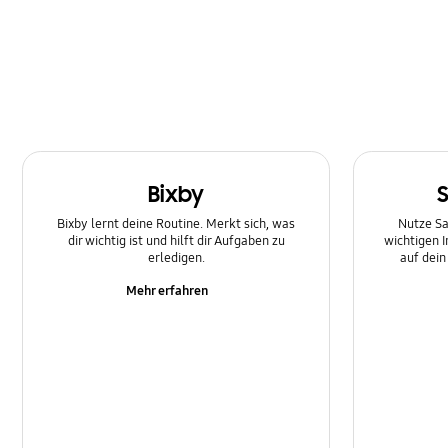
Multimedia
Nachricht
Netzwerk und WLAN
SNS
Bixby
Samsung Apps
Bixby lernt deine Routine. Merkt sich, was
Nutze Sa
Software-Upgrade
dir wichtig ist und hilft dir Aufgaben zu
wichtigen 
erledigen.
auf dei
Sperre
Mehr erfahren
Stromversorgung