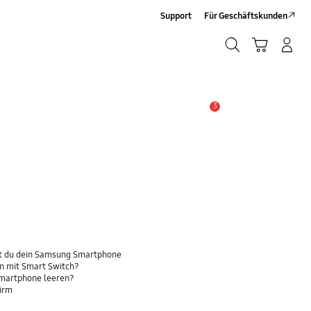
Support
Für Geschäftskunden
Suchen
Warenkorb
Anmelden/Sign-Up
Suchen
3
Wichtiger Hinweis
t du dein Samsung Smartphone
n mit Smart Switch?
Smartphone leeren?
hirm