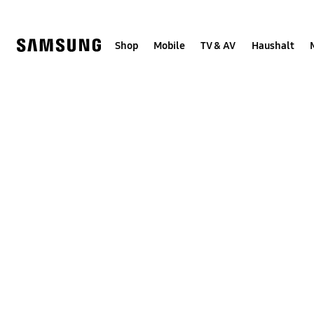
Skip
Skip
to
to
content
accessibility
help
Shop
Mobile
TV & AV
Haushalt