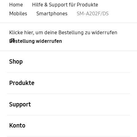
Home
Hilfe & Support für Produkte
Mobiles
Smartphones
SM-A202F/DS
Klicke hier, um deine Bestellung zu widerrufen
Bestellung widerrufen
öffnen
Footer Navigation
Shop
öffnen
Produkte
öffnen
Support
öffnen
Konto
öffnen