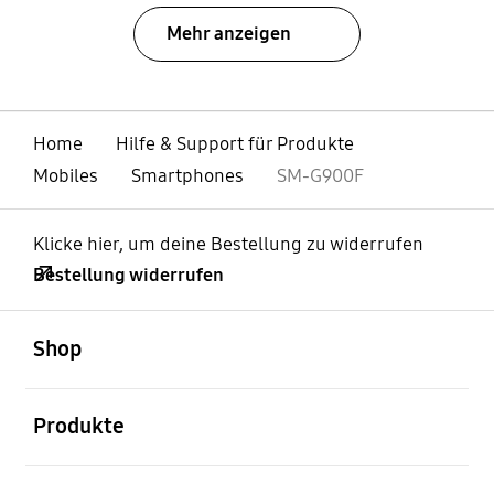
Mehr anzeigen
Home
Hilfe & Support für Produkte
Mobiles
Smartphones
SM-G900F
Klicke hier, um deine Bestellung zu widerrufen
Bestellung widerrufen
öffnen
Footer Navigation
Shop
öffnen
Produkte
öffnen