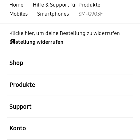
Home
Hilfe & Support für Produkte
Mobiles
Smartphones
SM-G903F
Klicke hier, um deine Bestellung zu widerrufen
Bestellung widerrufen
öffnen
Footer Navigation
Shop
öffnen
Produkte
öffnen
Support
öffnen
Konto
öffnen