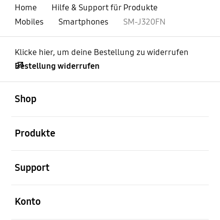
Home
Hilfe & Support für Produkte
Mobiles
Smartphones
SM-J320FN
Klicke hier, um deine Bestellung zu widerrufen
Bestellung widerrufen
öffnen
Footer Navigation
Shop
öffnen
Produkte
öffnen
Support
öffnen
Konto
öffnen