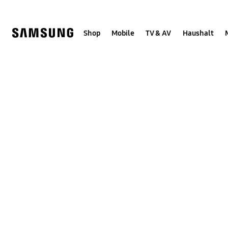
Skip
Skip
to
to
content
accessibility
help
Shop
Mobile
TV & AV
Haushalt