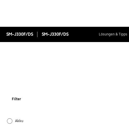
SM-J330F/DS
SM-J330F/DS
Lösungen & Tipps
Filter
Akku