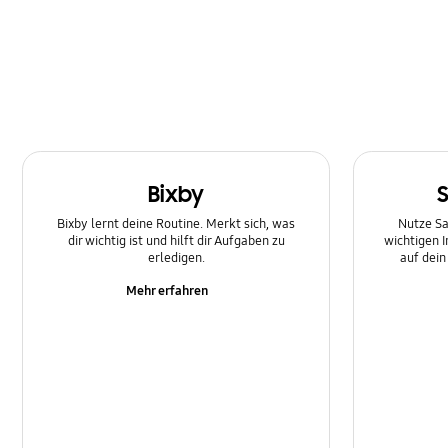
Multimedia
Nachricht
Netzwerk und WLAN
SNS
Bixby
Samsung Apps
Bixby lernt deine Routine. Merkt sich, was
Nutze Sa
Software-Upgrade
dir wichtig ist und hilft dir Aufgaben zu
wichtigen 
erledigen.
auf dei
Sperre
Mehr erfahren
Stromversorgung