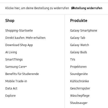
Klicke hier, um deine Bestellung zu widerrufen
Bestellung widerrufen
Footer Navigation
Shop
Produkte
Shopping-Startseite
Galaxy Smartphone
Direkt kaufen. Mehr erhalten.
Galaxy Tab
Download Shop App
Galaxy Watch
AI Living
Galaxy Buds
SmartThings
TVs
Samsung Care+
Projektoren
Benefits für Studierende
Soundgeräte
Mobile Trade-in
Kühlschränke
Data Act
Geschirrspüler
Explore
Wäschepflege
Staubsauger