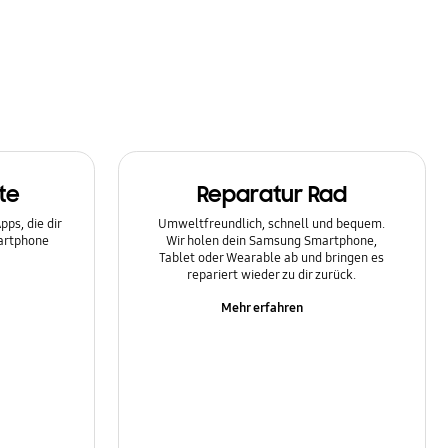
te
Reparatur Rad
ps, die dir
Umweltfreundlich, schnell und bequem.
martphone
Wir holen dein Samsung Smartphone,
Tablet oder Wearable ab und bringen es
repariert wieder zu dir zurück.
Mehr erfahren