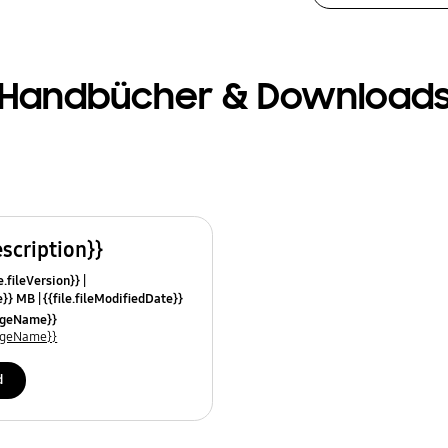
Handbücher & Download
escription}}
e.fileVersion}}
ze}} MB
{{file.fileModifiedDate}}
mes}}
uageName}}
uageName}}
d