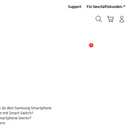
Support
Für Geschäftskunden
Suchen
Warenkorb
Anmelden/Sign-Up
Suchen
3
Wichtiger Hinweis
t du dein Samsung Smartphone
n mit Smart Switch?
Smartphone leeren?
hirm