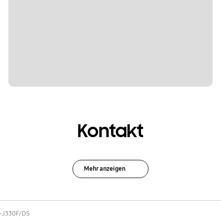
Kontakt
Mehr anzeigen
-J330F/DS