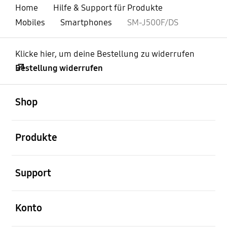
Home
Hilfe & Support für Produkte
Mobiles
Smartphones
SM-J500F/DS
Klicke hier, um deine Bestellung zu widerrufen
Bestellung widerrufen
öffnen
Footer Navigation
Shop
öffnen
Produkte
öffnen
Support
öffnen
Konto
öffnen