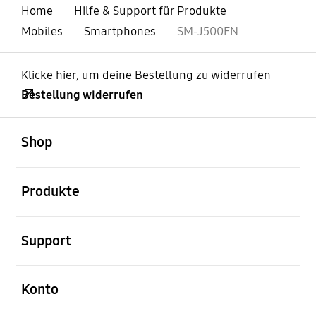
Home
Hilfe & Support für Produkte
Mobiles
Smartphones
SM-J500FN
Klicke hier, um deine Bestellung zu widerrufen
Bestellung widerrufen
öffnen
Footer Navigation
Shop
öffnen
Produkte
öffnen
Support
öffnen
Konto
öffnen