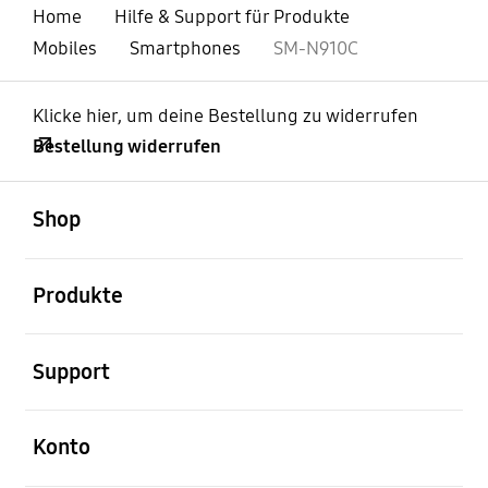
Home
Hilfe & Support für Produkte
Mobiles
Smartphones
SM-N910C
Klicke hier, um deine Bestellung zu widerrufen
Bestellung widerrufen
öffnen
Footer Navigation
Shop
öffnen
Produkte
öffnen
Support
öffnen
Konto
öffnen