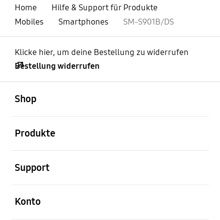
Home
Hilfe & Support für Produkte
Mobiles
Smartphones
SM-S901B/DS
Klicke hier, um deine Bestellung zu widerrufen
Bestellung widerrufen
öffnen
Footer Navigation
Shop
öffnen
Produkte
öffnen
Support
öffnen
Konto
öffnen